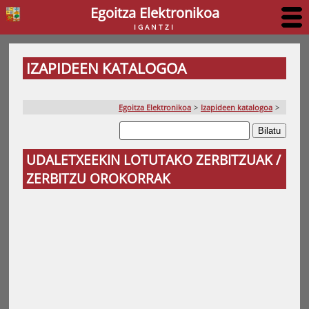
Egoitza Elektronikoa
IGANTZI
IZAPIDEEN KATALOGOA
Egoitza Elektronikoa
>
Izapideen katalogoa
>
UDALETXEEKIN LOTUTAKO ZERBITZUAK /
ZERBITZU OROKORRAK