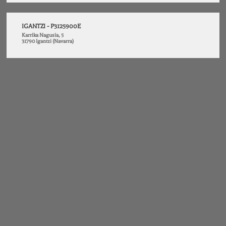
IGANTZI - P3125900E
Karrika Nagusia, 5
31790 Igantzi (Navarra)