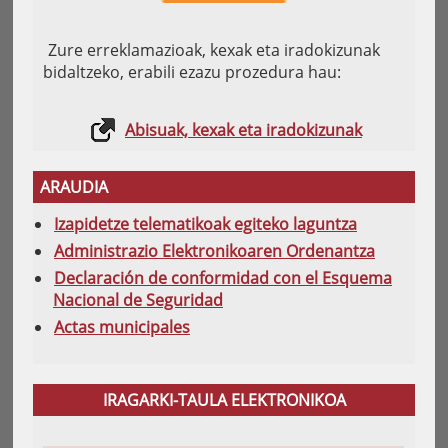
Zure erreklamazioak, kexak eta iradokizunak
bidaltzeko, erabili ezazu prozedura hau:
Abisuak, kexak eta iradokizunak
ARAUDIA
Izapidetze telematikoak egiteko laguntza
Administrazio Elektronikoaren Ordenantza
Declaración de conformidad con el Esquema
Nacional de Seguridad
Actas municipales
IRAGARKI-TAULA ELEKTRONIKOA