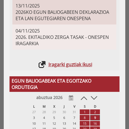
13/11/2025
2026KO EGUN BALIOGABEEN DEKLARAZIOA
ETA LAN EGUTEGIAREN ONESPENA
04/11/2025
2026. EKITALDIKO ZERGA TASAK - ONESPEN
IRAGARKIA
Iragarki guztiak ikusi
EGUN BALIOGABEAK ETA EGOITZAKO
ORDUTEGIA
abuztua 2026
L
M
X
J
V
S
D
27
28
29
30
31
1
2
3
4
5
6
7
8
9
10
11
12
13
14
15
16
17
18
19
20
21
22
23