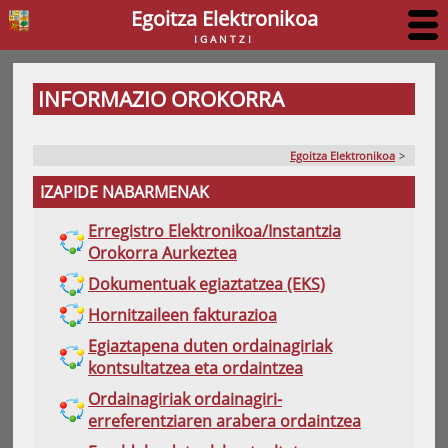
Egoitza Elektronikoa
IGANTZI
INFORMAZIO OROKORRA
Egoitza Elektronikoa
>
IZAPIDE NABARMENAK
Erregistro Elektronikoa/Instantzia
Orokorra Aurkeztea
Dokumentuak egiaztatzea (EKS)
Hornitzaileen fakturazioa
Egiaztapena duten ordainagiriak
kontsultatzea eta ordaintzea
Ordainagiriak ordainagiri-
erreferentziaren arabera ordaintzea