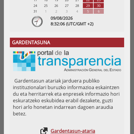
24
25
26
27
28
29
30
31
1
2
3
4
5
6
09/08/2026
8:
32
:07
(UTC/GMT +2)
GARDENTASUNA
Gardentasun atariak jarduera publiko
instituzionalari buruzko informazioa eskaintzen
du eta herritarrek eta enpresek informazio hori
eskuratzeko eskubidea erabil dezakete, guzti
hori arlo honetan indarrean dagoen araudia
betez.
Gardentasun-ataria