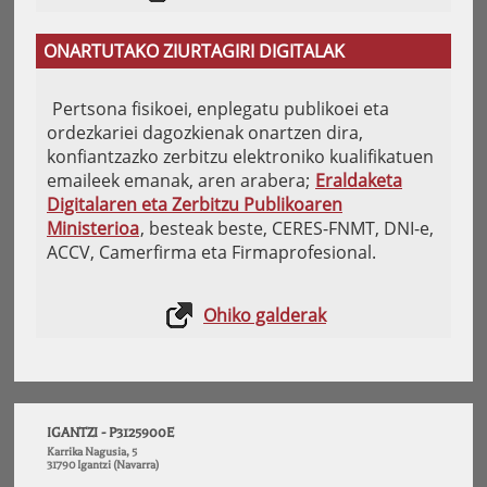
ONARTUTAKO ZIURTAGIRI DIGITALAK
Pertsona fisikoei, enplegatu publikoei eta
ordezkariei dagozkienak onartzen dira,
konfiantzazko zerbitzu elektroniko kualifikatuen
emaileek emanak, aren arabera;
Eraldaketa
Digitalaren eta Zerbitzu Publikoaren
Ministerioa
, besteak beste, CERES-FNMT, DNI-e,
ACCV, Camerfirma eta Firmaprofesional.
Ohiko galderak
IGANTZI - P3125900E
Karrika Nagusia, 5
31790 Igantzi (Navarra)