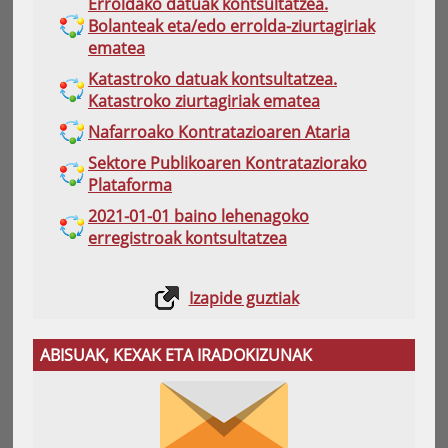
Erroldako datuak kontsultatzea.
Bolanteak eta/edo errolda-ziurtagiriak
ematea
Katastroko datuak kontsultatzea.
Katastroko ziurtagiriak ematea
Nafarroako Kontratazioaren Ataria
Sektore Publikoaren Kontrataziorako
Plataforma
2021-01-01 baino lehenagoko
erregistroak kontsultatzea
Izapide guztiak
ABISUAK, KEXAK ETA IRADOKIZUNAK